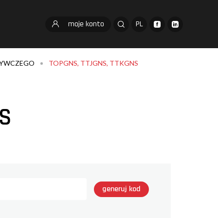
moje konto
PL
ŻYWCZEGO
TOPGNS, TTJGNS, TTKGNS
NS
generuj kod