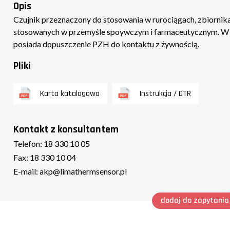
Opis
Czujnik przeznaczony do stosowania w rurociągach, zbiornika
stosowanych w przemyśle spoywczym i farmaceutycznym. W ca
posiada dopuszczenie PZH do kontaktu z żywnością.
Pliki
Karta katalogowa
Instrukcja / DTR
Kontakt z konsultantem
Telefon:
18 330 10 05
Fax:
18 330 10 04
E-mail:
akp@limathermsensor.pl
dodaj do zapytania