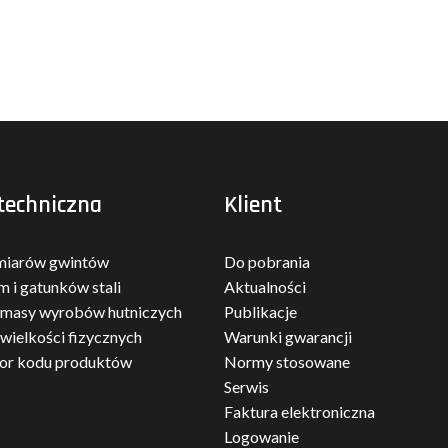
techniczna
Klient
miarów gwintów
Do pobrania
m i gatunków stali
Aktualności
 masy wyrobów hutniczych
Publikacje
 wielkości fizycznych
Warunki gwarancji
tor kodu produktów
Normy stosowane
Serwis
Faktura elektroniczna
Logowanie