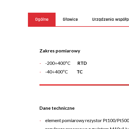
Ogólne
Głowice
Urządzenia współp
Zakres pomiarowy
-200÷400ºC
RTD
-40÷400ºC
TC
Dane techniczne
element pomiarowy rezystor Pt100/Pt500/
przyłącze procesowe z gwintem M10x1 l