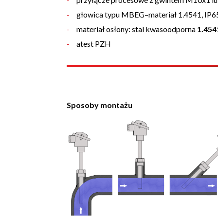
głowica typu MBEG–materiał 1.4541, IP
materiał osłony: stal kwasoodporna
1.454
atest PZH
Sposoby montażu