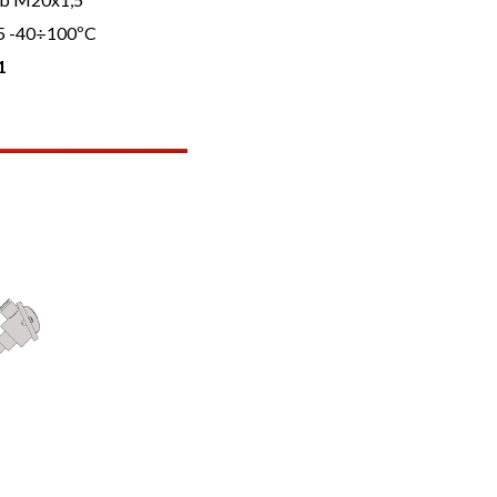
65 -40÷100ºC
1