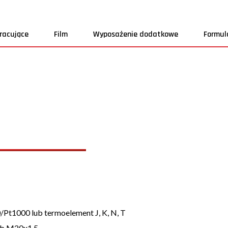
racujące
Film
Wyposażenie dodatkowe
Formul
Pt1000 lub termoelement J, K, N, T
ub M20x1,5