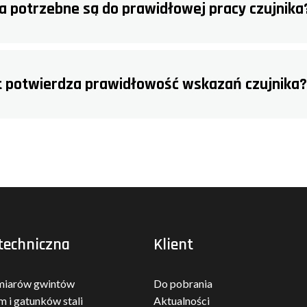
ia potrzebne są do prawidłowej pracy czujnika
 potwierdza prawidłowość wskazań czujnika?
techniczna
Klient
miarów gwintów
Do pobrania
m i gatunków stali
Aktualności