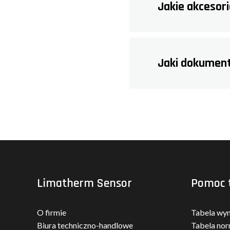
Jakie akcesor
Jaki dokument
Limatherm Sensor
Pomoc 
O firmie
Tabela wy
Biura techniczno-handlowe
Tabela nor