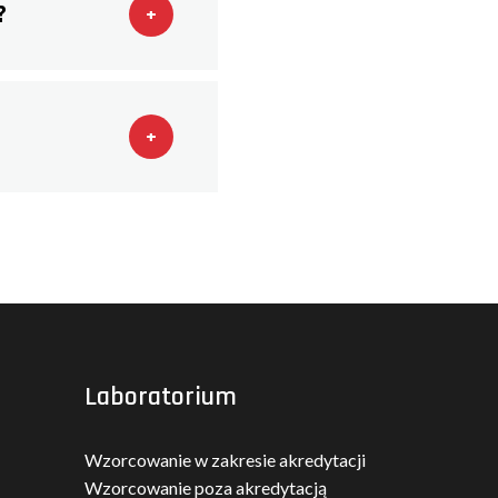
?
+
+
Laboratorium
Wzorcowanie w zakresie akredytacji
Wzorcowanie poza akredytacją