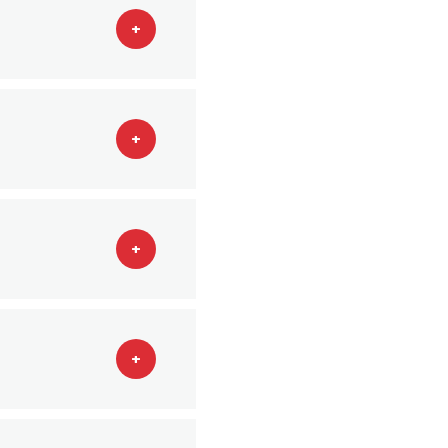
+
+
+
+