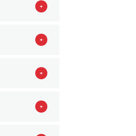
+
+
+
+