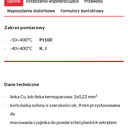
Ogólne
Urządzenia współpracujące
Przewody
Wyposażenie dodatkowe
Formularz kontaktowy
Zakres pomiarowy
-50÷400ºC
Pt100
-40÷400ºC
K, J
Dane techniczne
2
linka Cu, lub linka termoparowa: 2x0,22 mm
końcówka osłony o szerokości ok. 9 mm przystosowana
do
mocowania czujnika do powierzchni płaskich wkrętem