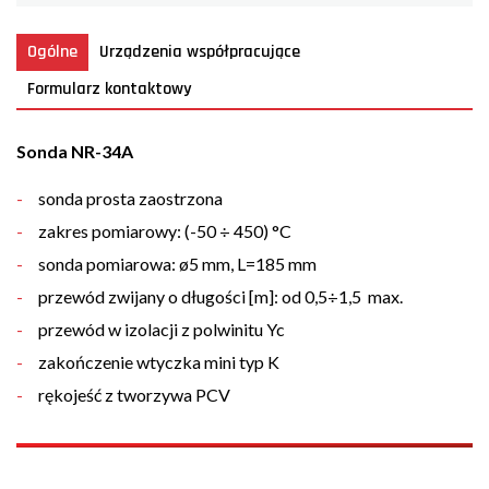
Ogólne
Urządzenia współpracujące
Formularz kontaktowy
Sonda NR-34A
sonda prosta zaostrzona
zakres pomiarowy: (-50 ÷ 450) °C
sonda pomiarowa: ø5 mm, L=185 mm
przewód zwijany o długości [m]: od 0,5÷1,5 max.
przewód w izolacji z polwinitu Yc
zakończenie wtyczka mini typ K
rękojeść z tworzywa PCV