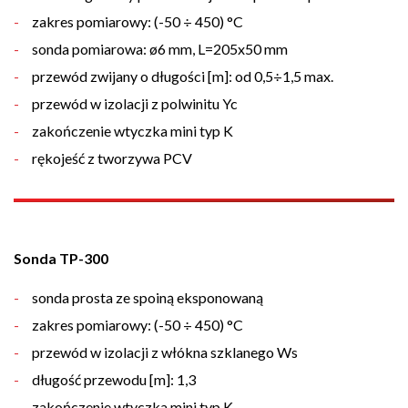
zakres pomiarowy: (-50 ÷ 450) °C
sonda pomiarowa: ø6 mm, L=205x50 mm
przewód zwijany o długości [m]: od 0,5÷1,5 max.
przewód w izolacji z polwinitu Yc
zakończenie wtyczka mini typ K
rękojeść z tworzywa PCV
Sonda TP-300
sonda prosta ze spoiną eksponowaną
zakres pomiarowy: (-50 ÷ 450) °C
przewód w izolacji z włókna szklanego Ws
długość przewodu [m]: 1,3
zakończenie wtyczka mini typ K