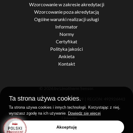
Wzorcowanie w zakresie akredytacji
Wzorcowanie poza akredytacją
Ogólne warunki realizacji usługi
Informator
Normy
Certyfikat
Polityka jakości
Ankieta
Kontakt
© 2026 by Limatherm Sensor.
Ta strona używa cookies.
KRS: 0000201394 | NIP: 7371966189 | REGON: 492926443
Ta strona używa cookies i innych technologii. Korzystając z niej,
Facebook
wyrażasz zgodę na ich używanie.
Dowiedz się więcej
Linkedin
Akceptuję
Realizacja
idel.pl