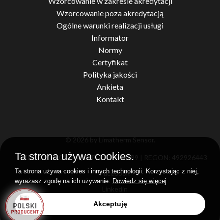
Wzorcowanie w zakresie akredytacji
Wzorcowanie poza akredytacją
Ogólne warunki realizacji usługi
Informator
Normy
Certyfikat
Polityka jakości
Ankieta
Kontakt
© 2026 by Limatherm Sensor.
Ta strona używa cookies.
KRS: 0000201394 | NIP: 7371966189 | REGON: 492926443
Ta strona używa cookies i innych technologii. Korzystając z niej,
Facebook
wyrażasz zgodę na ich używanie.
Dowiedz się więcej
Linkedin
Akceptuję
Realizacja
idel.pl