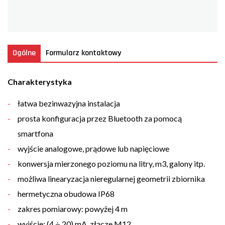
Ogólne
Formularz kontaktowy
Charakterystyka
łatwa bezinwazyjna instalacja
prosta konfiguracja przez Bluetooth za pomocą
smartfona
wyjście analogowe, prądowe lub napięciowe
konwersja mierzonego poziomu na litry, m3, galony itp.
możliwa linearyzacja nieregularnej geometrii zbiornika
hermetyczna obudowa IP68
zakres pomiarowy: powyżej 4 m
wyjście: (4 ÷ 20) mA, złącze M12