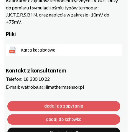
Kalibrator czujników termoelektrycznych DC80T służy
do pomiaru i symulacji ośmiu typów termopar:
J,K,T,E,R,S,B i N, oraz napięcia w zakresie -10mV do
+75mV.
Pliki
Karta katalogowa
Kontakt z konsultantem
Telefon:
18 330 10 22
E-mail:
watroba.a@limathermsensor.pl
dodaj do zapytania
dodaj do schowka