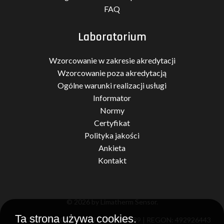
FAQ
Laboratorium
Wzorcowanie w zakresie akredytacji
Wzorcowanie poza akredytacją
Ogólne warunki realizacji usługi
Informator
Normy
Certyfikat
Polityka jakości
Ankieta
Kontakt
© 2026 by Limatherm Sensor.
Ta strona używa cookies.
KRS: 0000201394 | NIP: 7371966189 | REGON: 492926443