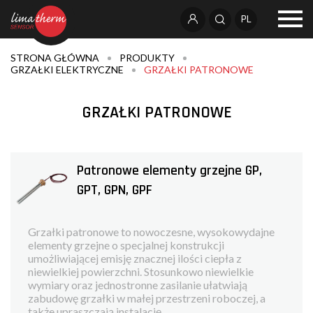
PL
STRONA GŁÓWNA
PRODUKTY
GRZAŁKI ELEKTRYCZNE
GRZAŁKI PATRONOWE
GRZAŁKI PATRONOWE
Patronowe elementy grzejne GP,
GPT, GPN, GPF
Grzałki patronowe to nowoczesne, wysokowydajne
elementy grzejne o specjalnej konstrukcji
umożliwiającej emisję znacznej ilości ciepła z
niewielkiej powierzchni. Stosunkowo niewielkie
wymiary oraz jednostronne zasilanie ułatwiają
zabudowę grzałki w małej przestrzeni roboczej, a
także upraszczają instalację...