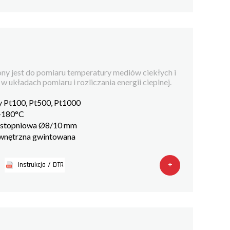
ny jest do pomiaru temperatury mediów ciekłych i
 układach pomiaru i rozliczania energii cieplnej.
 Pt100, Pt500, Pt1000
 +180°C
a stopniowa Ø8/10 mm
ewnętrzna gwintowana
+
Instrukcja / DTR