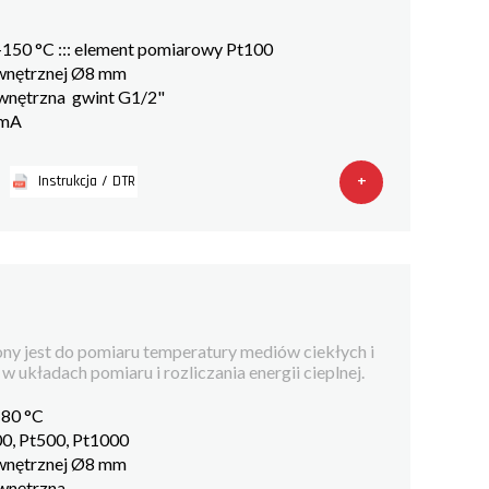
+150 °C ::: element pomiarowy Pt100
ewnętrznej Ø8 mm
ewnętrzna gwint G1/2"
 mA
+
Instrukcja / DTR
ny jest do pomiaru temperatury mediów ciekłych i
 układach pomiaru i rozliczania energii cieplnej.
180 °C
0, Pt500, Pt1000
ewnętrznej Ø8 mm
ewnętrzna