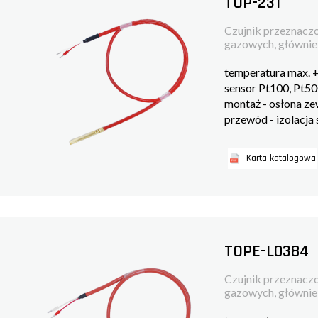
TOP-231
Czujnik przeznaczo
gazowych, głównie w
temperatura max. 
sensor Pt100, Pt5
montaż - osłona z
przewód - izolacja
Karta katalogowa
TOPE-L0384
Czujnik przeznaczo
gazowych, głównie w