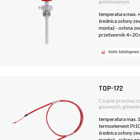
gwintowanym.
temperatura max. 
średnica osłony z
montaż - osłona z
przetwornik 4÷20
Karta katalogowa
TOP-172
Czujnik przeznaczo
gazowych, głównie w
temperatura max. 
termoelement Pt10
średnica osłony z
montaż - osłona z