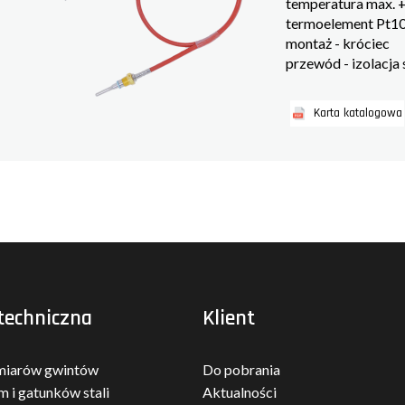
temperatura max. 
termoelement Pt10
montaż - króciec
przewód - izolacja
Karta katalogowa
techniczna
Klient
miarów gwintów
Do pobrania
m i gatunków stali
Aktualności