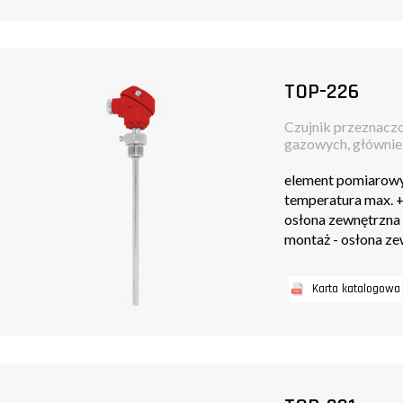
TOP-226
Czujnik przeznaczo
gazowych, głównie w
element pomiarowy
temperatura max.
osłona zewnętrzn
montaż - osłona z
Karta katalogowa