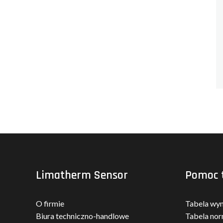
Limatherm Sensor
Pomoc 
O firmie
Tabela wy
Biura techniczno-handlowe
Tabela nor