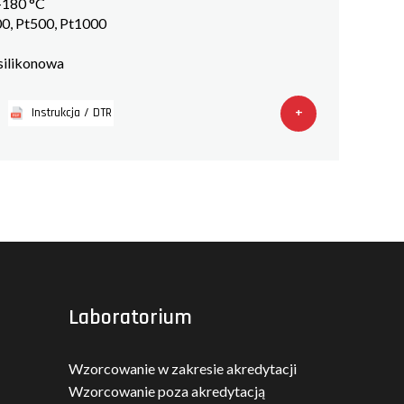
+180 °C
0, Pt500, Pt1000
 silikonowa
+
Instrukcja / DTR
Laboratorium
Wzorcowanie w zakresie akredytacji
Wzorcowanie poza akredytacją