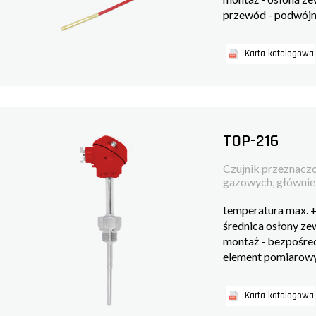
przewód - podwójna
Karta katalogowa
TOP-216
Czujnik przeznaczo
gazowych, głównie w
temperatura max.
średnica osłony z
montaż - bezpośre
element pomiarowy
Karta katalogowa