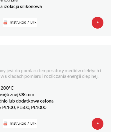
 izolacja silikonowa
+
Instrukcja / DTR
ny jest do pomiaru temperatury mediów ciekłych i
 układach pomiaru i rozliczania energii cieplnej.
 +200°C
ewnętrznej Ø8 mm
dnio lub dodatkowa osłona
 Pt100, Pt500, Pt1000
+
Instrukcja / DTR