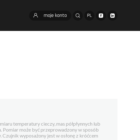
moje konto
PL
omiaru temperatury cieczy, mas półpłynnych lub
h. Pomiar może być przeprowadzony w sposób
y. Czujnik wyposażony jest w osłonę z króćcem