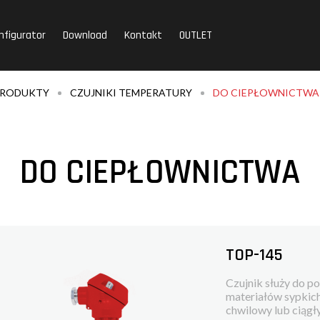
nfigurator
Download
Kontakt
OUTLET
RODUKTY
CZUJNIKI TEMPERATURY
DO CIEPŁOWNICTWA
DO CIEPŁOWNICTWA
TOP-145
Czujnik służy do p
materiałów sypkic
chwilowy lub ciągł