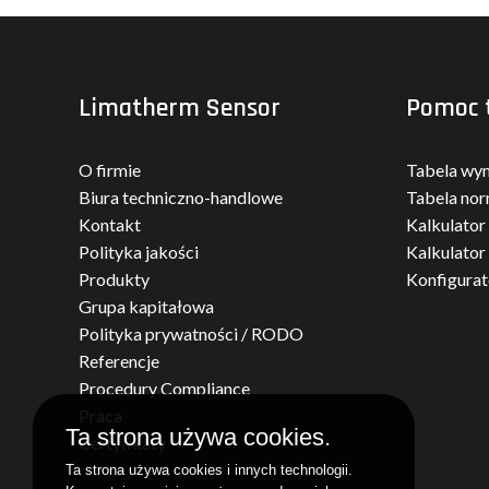
Limatherm Sensor
Pomoc 
O firmie
Tabela wy
Biura techniczno-handlowe
Tabela nor
Kontakt
Kalkulator
Polityka jakości
Kalkulator
Produkty
Konfigura
Grupa kapitałowa
Polityka prywatności / RODO
Referencje
Procedury Compliance
Praca
Ta strona używa cookies.
Certyfikaty
Ta strona używa cookies i innych technologii.