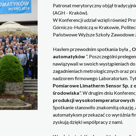
Patronat merytoryczny objął tradycyjnie
(AGH - Kraków).
W Konferencji udział wzięli również P
Górniczo-Hutniczą w Krakowie, Polite
Państwowe Wyższe Szkoły Zawodowe z 
Hasłem przewodnim spotkania była „
O
automatyków
”. Poszczególni prelege
nawiązywali w swoich wystąpieniach do
zagadnieniach metrologicznych oraz 
nadzorem firmowego Laboratorium. Tytu
Pomiarowe Limatherm Sensor Sp. z 
środowiska
". W drugim dniu Konferencj
produkcji wysokotemperaturowych 
Spotkanie stanowiło znakomitą okazję,
automatykom przekazać co wyróżnia fir
zyskują dzięki współpracy z nami.