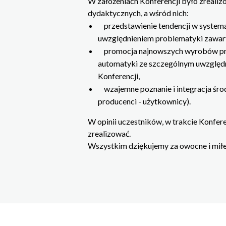
W założeniach Konferencji było zreali
dydaktycznych, a wśród nich:
przedstawienie tendencji w system
uwzględnieniem problematyki zawarte
promocja najnowszych wyrobów pr
automatyki ze szczególnym uwzględn
Konferencji,
wzajemne poznanie i integracja śro
producenci - użytkownicy).
W opinii uczestników, w trakcie Konfere
zrealizować.
Wszystkim dziękujemy za owocne i miłe