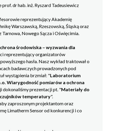
 prof. dr hab. inż. Ryszard Tadeusiewicz
rofesorowie reprezentujący Akademię
chnikę Warszawską, Rzeszowską, Śląską oraz
Tarnowa, Nowego Sącza i Oświęcimia.
chrona środowiska – wyzwania dla
nci reprezentujący organizatorów
 powyższego hasła. Nasz wykład traktował o
pracach badawczych prowadzonych pod
ł wystąpienia brzmiał: "
Laboratorium
o.o. Wiarygodność pomiarów a ochrona
i dokonaliśmy prezentacji pt. "
Materiały do
czujników temperatury
".
 aby zaproszonym projektantom oraz
mę Limatherm Sensor od konkurencji i co