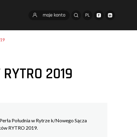
moje konto
PL
19
 RYTRO 2019
u Perła Południa w Rytrze k/Nowego Sącza
tyków RYTRO 2019.