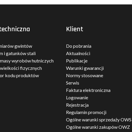
techniczna
Klient
miarów gwintów
Do pobrania
m i gatunków stali
Aktualności
 masy wyrobów hutniczych
Publikacje
 wielkości fizycznych
Warunki gwarancji
tor kodu produktów
Normy stosowane
Serwis
Faktura elektroniczna
Logowanie
Rejestracja
Regulamin promocji
Ogólne warunki sprzedaży OWS
Ogólne warunki zakupów OWZ