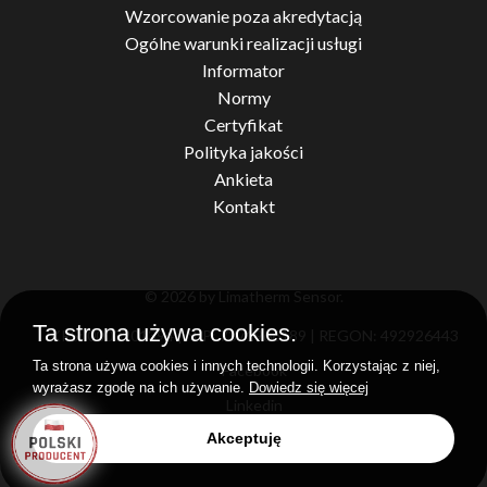
Wzorcowanie poza akredytacją
Ogólne warunki realizacji usługi
Informator
Normy
Certyfikat
Polityka jakości
Ankieta
Kontakt
© 2026 by Limatherm Sensor.
Ta strona używa cookies.
KRS: 0000201394 | NIP: 7371966189 | REGON: 492926443
Ta strona używa cookies i innych technologii. Korzystając z niej,
Facebook
wyrażasz zgodę na ich używanie.
Dowiedz się więcej
Linkedin
Akceptuję
Realizacja
idel.pl